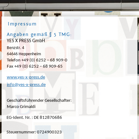
Impressum
Angaben gemäß § 5 TMG:
YES X PRESS GmbH
Benzstr. 4
64646
Heppenheim
Telefon +49 (0) 6252 – 68 909-0
Fax +49 (0) 6252 – 68 909-65
www.yes-x-press.de
info@yes-x-press.de
Geschäftsführender Gesellschafter:
Marco Grimaldi
EG-Ident. Nr. : DE 812870686
Steuernummer: 0724900323